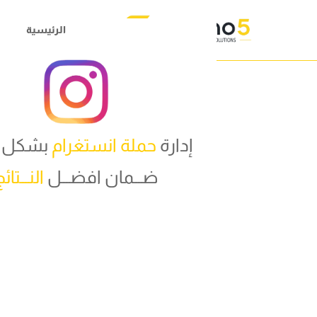
الرئيسية
إدارة
حملة انستغرام
بشكل 
ضـــمان افضـــل
النـــتائ