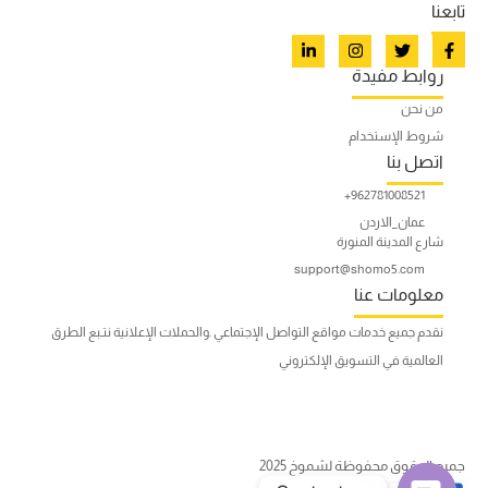
تابعنا
روابط مفيدة
من نحن
شروط الإستخدام
اتصل بنا
962781008521+
عمان_الاردن
شارع المدينة المنورة
support@shomo5.com
معلومات عنا
نقدم جميع خدمات مواقع التواصل الإجتماعي .والحملات الإعلانية نتـبع الطرق
العالمية في التسويق الإلكتروني
جميع الحقوق محفوظة لشموخ 2025