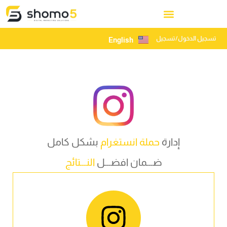
تسجيل الدخول/تسجيل
English
إدارة
حملة انستغرام
بشكل كامل
ضـــمان افضـــل
النـــتائج