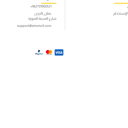
962781008521+
لإستخدام
عمان_الاردن
شارع المدينة المنورة
support@shomo5.com